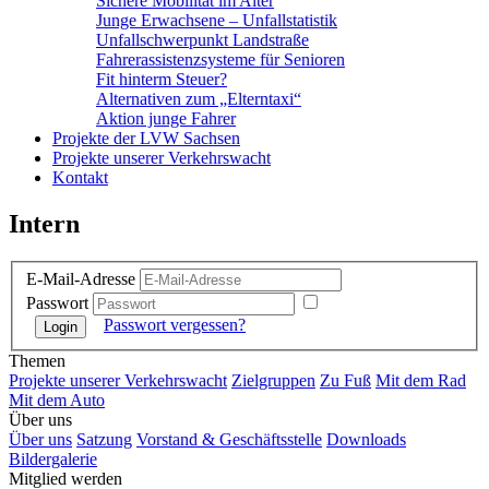
Sichere Mobilität im Alter
Junge Erwachsene – Unfallstatistik
Unfallschwerpunkt Landstraße
Fahrerassistenzsysteme für Senioren
Fit hinterm Steuer?
Alternativen zum „Elterntaxi“
Aktion junge Fahrer
Projekte der LVW Sachsen
Projekte unserer Verkehrswacht
Kontakt
Intern
E-Mail-Adresse
Passwort
Passwort vergessen?
Themen
Projekte unserer Verkehrswacht
Zielgruppen
Zu Fuß
Mit dem Rad
Mit dem Auto
Über uns
Über uns
Satzung
Vorstand & Geschäftsstelle
Downloads
Bildergalerie
Mitglied werden